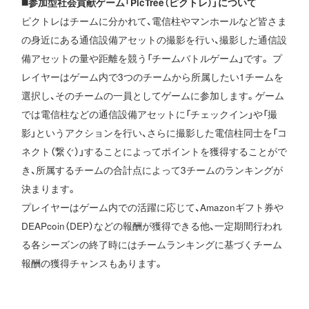
◼️参加型社会貢献ゲーム「PicTrée（ピクトレ）」について
ピクトレはチームに分かれて、電信柱やマンホールなど皆さま
の身近にある通信設備アセットの撮影を行い、撮影した通信設
備アセットの量や距離を競う「チームバトルゲーム」です。 プ
レイヤーはゲーム内で3つのチームから所属したい1チームを
選択し、そのチームの一員としてゲームに参加します。ゲーム
では電信柱などの通信設備アセットに「チェックイン」や「撮
影」というアクションを行い、さらに撮影した電信柱同士を「コ
ネクト（繋ぐ）」することによってポイントを獲得することがで
き、所属するチームの合計点によって3チームのランキングが
決まります。
プレイヤーはゲーム内での活躍に応じて、Amazonギフト券や
DEAPcoin（DEP）などの報酬が獲得できる他、一定期間行われ
る各シーズンの終了時にはチームランキングに基づくチーム
報酬の獲得チャンスもあります。