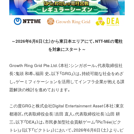
～2026年6月6日（土）から東日本エリアにて、NTT-MEの電柱
を対象にスタート～
Growth Ring Grid Pte.Ltd.（本社：シンガポール、代表取締役社
長：鬼頭 和希、福田 史、以下「GRG」）は、持続可能な社会をめざ
し、ゲーミフィケーションを活用してインフラ企業が抱える課
題解決の検討を進めております。
この度GRGと株式会社Digital Entertainment Asset（本社：東京
都港区、代表取締役会長：吉田 直人、代表取締役社長：山田 耕
三、以下「DEA」）は、市民参加型社会貢献ゲーム「PicTrée(ピク
トレ)」（以下「ピクトレ」）において、2026年6月6日（土）より、ピ