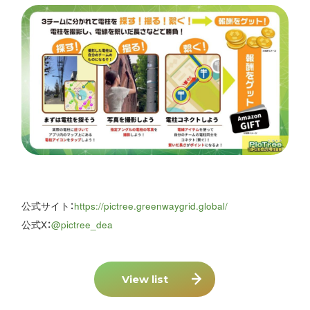
公式サイト：
https://pictree.greenwaygrid.global/
公式X：
@pictree_dea
View list