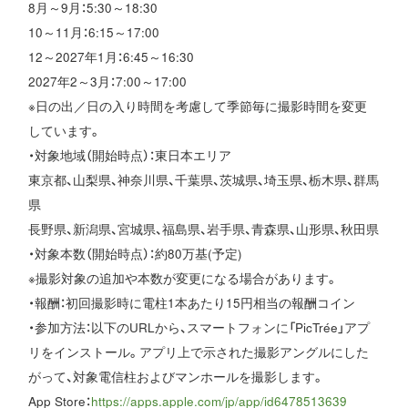
8月～9月：5:30～18:30
10～11月：6:15～17:00
12～2027年1月：6:45～16:30
2027年2～3月：7:00～17:00
※日の出／日の入り時間を考慮して季節毎に撮影時間を変更
しています。
・対象地域（開始時点）：東日本エリア
東京都、山梨県、神奈川県、千葉県、茨城県、埼玉県、栃木県、群馬
県
長野県、新潟県、宮城県、福島県、岩手県、青森県、山形県、秋田県
・対象本数（開始時点）：約80万基(予定)
※撮影対象の追加や本数が変更になる場合があります。
・報酬：初回撮影時に電柱1本あたり15円相当の報酬コイン
・参加方法：以下のURLから、スマートフォンに「PicTrée」アプ
リをインストール。アプリ上で示された撮影アングルにした
がって、対象電信柱およびマンホールを撮影します。
App Store：
https://apps.apple.com/jp/app/id6478513639