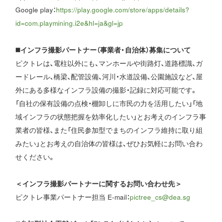
Google play：
https://play.google.com/store/apps/details?
id=com.playmining.i2e&hl=ja&gl=jp
◼️インフラ撮影パートナー（事業者・自治体）募集について
ピクトレは、電柱以外にも、マンホールや街路灯、道路標識、ガ
ードレール、橋梁、配管設備、河川・水道設備、公園施設など、屋
外にある多様なインフラ設備の撮影・記録に対応可能です。
「自社の保有設備の点検・棚卸しに市民の力を活用したい」「地
域インフラの状態把握を効率化したい」とお考えのインフラ事
業者の皆様、また「住民参加型でまちのインフラ維持に取り組
みたい」とお考えの自治体の皆様は、ぜひお気軽にお問い合わ
せください。
＜インフラ撮影パートナーに関するお問い合わせ先＞
ピクトレ事業パートナー担当 E-mail：
pictree_cs@dea.sg