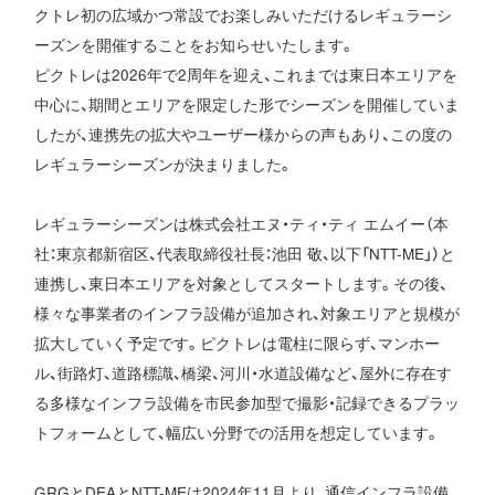
クトレ初の広域かつ常設でお楽しみいただけるレギュラーシ
ーズンを開催することをお知らせいたします。
ピクトレは2026年で2周年を迎え、これまでは東日本エリアを
中心に、期間とエリアを限定した形でシーズンを開催していま
したが、連携先の拡大やユーザー様からの声もあり、この度の
レギュラーシーズンが決まりました。
レギュラーシーズンは株式会社エヌ・ティ・ティ エムイー（本
社：東京都新宿区、代表取締役社長：池田 敬、以下「NTT-ME」）と
連携し、東日本エリアを対象としてスタートします。その後、
様々な事業者のインフラ設備が追加され、対象エリアと規模が
拡大していく予定です。ピクトレは電柱に限らず、マンホー
ル、街路灯、道路標識、橋梁、河川・水道設備など、屋外に存在す
る多様なインフラ設備を市民参加型で撮影・記録できるプラッ
トフォームとして、幅広い分野での活用を想定しています。
GRGとDEAとNTT-MEは2024年11月より、通信インフラ設備