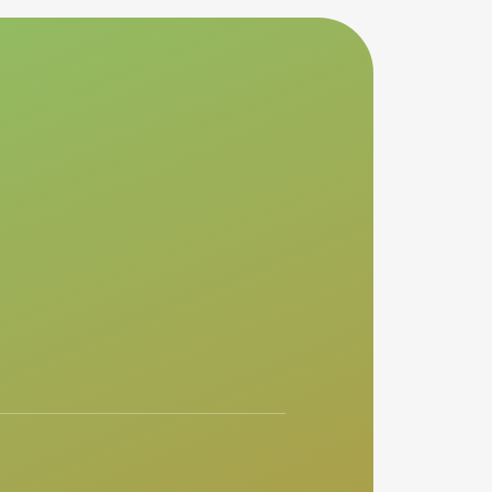
業後、2002年にテレビ東京
ニメの会社グラムスを立ち
に東南アジアにおける海外コンサ
卒業後、1998年に東京電
後、国際協力機構(JICA)に
を中心に番組制作を担当。デ
達業務に従事。東日本大震災
参入するも、32歳で癌を
Grid Global Pte.Ltd.
意とする。
や廃炉事業に携わる。2024
己破産するが、再起し人材事
ンメント全般のプロデュース
ドテク事業で計３社の上場企
te.Ltd.を設立しTEPCO PG史
ールにて、DEA社創業。NFT
銘は「人間万事塞翁が馬」。
場 株式会社イオレ取締役会
日本のインフラをWeb3×エ
ningを運営。2022年1月、
し、社会課題を解決し続ける未来を
in(DEP)」を日本初上場に導
ーテイメント業界が激変す
業へ復帰。
などで発信。