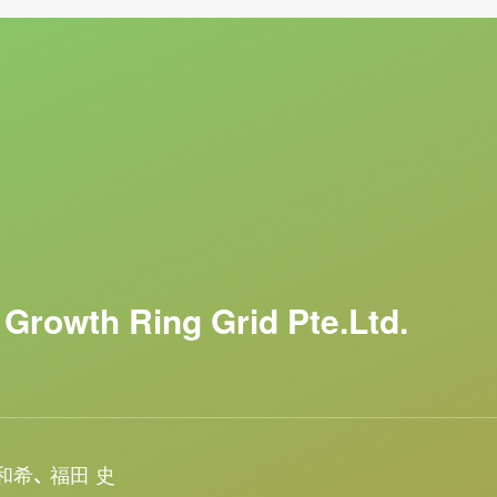
鬼頭 和希
福田 史
1977年生まれ。東京大学法学部卒
雑誌編集業から28歳でゲーム・ア
2009年TEPCO PG 入社。主
入社。
早稲田大学政治経済学部政治学科を
上げる。
ルティング、MA 等を担当する。その
制作局にて音楽・バラエティ番組
力に入社。主に営業部門や資材調
デジタルアニメの黎明期にいち早く
てODA 案件開発に従事した後、Greenway
ジタルメディアとの連動企画を得
以降は、被災地対応として賠償業務
発症。34歳で会社倒産、個人も自
のInnovation Manager を務める。
2018年に独立し、エンターテイ
年GGG出向。
業・コンテンツ事業・メディア ア
2025年4月にGrowthRing Grid P
を手がける。2018年よりシンガポ
趣味はゴルフ、釣り、読書。座右の
業を設立。現在は東証マザーズ上
上最年少となるCo-CEO に就任。
ゲームプラットフォーム事業PlayMi
長を兼務。
ンタメでdemocratization 
Play to Earnトークン「DEAPco
ブロックチェーンの発達でエンタ
Growth Ring Grid Pte.Ltd.
目指す。
く。
ると確信し20年ぶりにエンタメ事
NFTゲームの専門家としてnote
和希、 福田 史