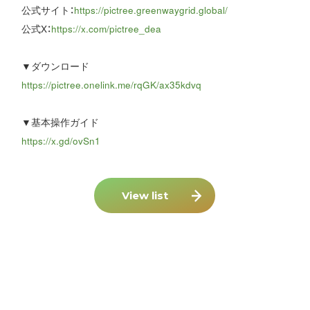
公式サイト：
https://pictree.greenwaygrid.global/
公式X：
https://x.com/pictree_dea
▼ダウンロード
https://pictree.onelink.me/rqGK/ax35kdvq
▼基本操作ガイド
https://x.gd/ovSn1
View list