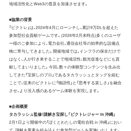
地域活性化とWeb3の普及を加速させます。
■協業の背景
「ピクトレ」は、2024年4月にローンチし、累計9万DLを超えた
参加型社会貢献ゲームです。(2026年2月末時点)多くのユーザ
ー様のご参加により、電力会社、通信会社等の効率的な設備点
検に寄与してきました。開催地域では、インフラの保全だけで
はなく、人が行き来することで地域活性、観光促進などにも貢
献してまいりました。今回、数々の体験型コンテンツを生み出
してきた「宝探しのプロ」であるタカラッシュとタッグを組む
ことで、従来のピクトレに「物語性」と「思考する楽しさ」を融合
させ、より没入感のあるゲーム体験を実現します。
■企画概要
タカラッシュ監修！謎解き宝探し「ピクトレジャー in 沖縄」
2月1日より開催中の「ぼくとわたしの電柱合戦 in 沖縄」におい
て、謎解き要素を組み込んだ参加型ゲームを実施いたします。