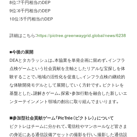
8位：7千円相当のDEP
9位：6千円相当のDEP
10位：5千円相当のDEP
詳細はこちら：
https://pictree.greenwaygrid.global/news/6238
■今後の展開
DEAとタカラッシュは、本協業を単発企画に留めず、インフラ
点検ゲームという社会貢献を主軸としたリアルな宝探しを体
験することで、地域の活性化を促進し、インフラ点検の継続的
な体験開発モデルとして展開していく方針です。ピクトレを
基盤とした、謎解きゲーム、探索・参加行動を融合した新しいエ
ンターテインメント領域の創出に取り組んでまいります。
◼️参加型社会貢献ゲーム「PicTrée（ピクトレ）」について
ピクトレはチームに分かれて、電信柱やマンホールなど皆さま
の身近にある通信設備アセットの撮影を行い、撮影した通信設